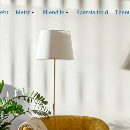
leht
Meist
Kliendile
Spetsialistid
Teenu