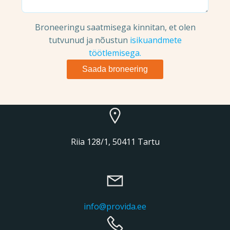
Broneeringu saatmisega kinnitan, et olen
tutvunud ja nõustun
isikuandmete
töötlemisega.
Riia 128/1, 50411 Tartu
info@provida.ee