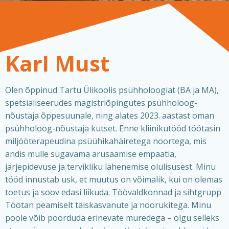
Karl Must
Olen õppinud Tartu Ülikoolis psühholoogiat (BA ja MA),
spetsialiseerudes magistriõpingutes psühholoog-
nõustaja õppesuunale, ning alates 2023. aastast oman
psühholoog-nõustaja kutset. Enne kliinikutööd töötasin
miljööterapeudina psüühikahäiretega noortega, mis
andis mulle sügavama arusaamise empaatia,
järjepidevuse ja tervikliku lähenemise olulisusest. Minu
tööd innustab usk, et muutus on võimalik, kui on olemas
toetus ja soov edasi liikuda. Töövaldkonnad ja sihtgrupp
Töötan peamiselt täiskasvanute ja noorukitega. Minu
poole võib pöörduda erinevate muredega – olgu selleks