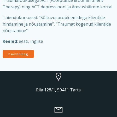
Traumafookusega ACT (Acceptance & Commitment
Therapy) ning ACT depressiooni ja ärevushäirete korral
Täiendukursused: “Sõltuvusprobleemidega klientide
hindamine ja nõustamine”, “Traumat kogenud klientide
nõustamine”
Keeled
: eesti, inglise
Psühholoog
Riia 128/1, 50411 Tartu