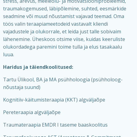
stress, ärevus, meeleolu- ja motivatsiooniprobleemid,
traumakogemused, läbipõlemine, suhted, eesmärkide
seadmine või muud nõustamist vajavad teemad. Oma
töös valin teraapiameetodeid vastavalt kliendi
vajadustele ja olukorrale, et leida just talle sobivaim
lähenemine. Üheskoos otsime viise, kuidas keeruliste
olukordadega paremini toime tulla ja elus tasakaalu
luua.
Haridus ja täiendkoolitused:
Tartu Ülikool, BA ja MA psühholoogia (psühholoog-
nõustaja suund)
Kognitiiv-käitumisteraapia (KKT) algväljaõpe
Pereteraapia algväljaõpe
Traumateraapia EMDR I taseme baaskoolitus