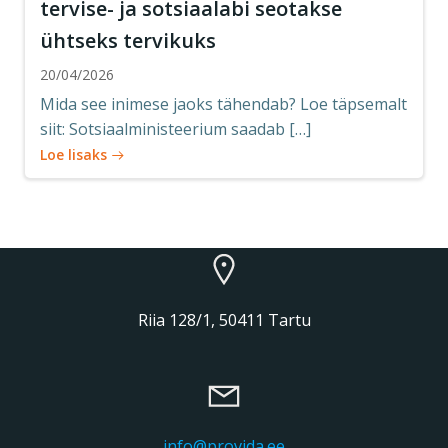
tervise- ja sotsiaalabi seotakse
ühtseks tervikuks
20/04/2026
Mida see inimese jaoks tähendab? Loe täpsemalt
siit: Sotsiaalministeerium saadab […]
Loe lisaks
Riia 128/1, 50411 Tartu
info@provida.ee