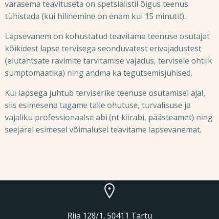
varasema teavituseta on spetsialistil õigus teenus
tühistada (kui hilinemine on enam kui 15 minutit).
Lapsevanem on kohustatud teavitama teenuse osutajat
kõikidest lapse tervisega seonduvatest erivajadustest
(elutähtsate ravimite tarvitamise vajadus, tervisele ohtlik
sümptomaatika) ning andma ka tegutsemisjuhised.
Kui lapsega juhtub terviserike teenuse osutamisel ajal,
siis esimesena tagame talle ohutuse, turvalisuse ja
vajaliku professionaalse abi (nt kiirabi, päästeamet) ning
seejärel esimesel võimalusel teavitame lapsevanemat.
Riia 128/1, 50411 Tartu