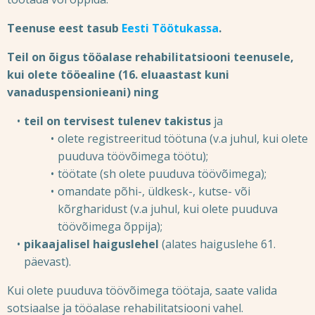
Teenuse eest tasub
Eesti Töötukassa
.
Teil on õigus tööalase rehabilitatsiooni teenusele,
kui olete tööealine (16. eluaastast kuni
vanaduspensionieani) ning
teil on tervisest tulenev takistus
ja
olete registreeritud töötuna (v.a juhul, kui olete
puuduva töövõimega töötu);
töötate (sh olete puuduva töövõimega);
omandate põhi-, üldkesk-, kutse- või
kõrgharidust (v.a juhul, kui olete puuduva
töövõimega õppija);
pikaajalisel haiguslehel
(alates haiguslehe 61.
päevast).
Kui olete puuduva töövõimega töötaja, saate valida
sotsiaalse ja tööalase rehabilitatsiooni vahel.