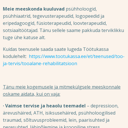
Meie meeskonda kuuluvad
psühholoogid,
psühhiaatrid, tegevusterapeudid, logopeedid ja
eripedagoogid, füsioterapeudid, loovterapeudid,
sotsiaaltöötajad. Tänu sellele saame pakkuda terviklikku
tuge ühe katuse alt.
Kuidas teenusele saada saate lugeda Töötukassa
kodulehelt:
https://www.tootukassa.ee/et/teenused/too-
ja-tervis/tooalane-rehabilitatsioon
Tänu meie kogemusele ja mitmekülgsele meeskonnale
oskame aidata, kui on vaja:
· Vaimse tervise ja heaolu teemadel
– depressioon,
ärevushäired, ATH, isiksusehäired, psühholoogilised
traumad, sõltuvusprobleemid, lein, paarisuhted ja
peresuhted, läbipõlemine ja krooniline stress.