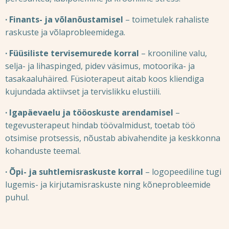
· Finants- ja võlanõustamisel
– toimetulek rahaliste
raskuste ja võlaprobleemidega.
· Füüsiliste tervisemurede korral
– krooniline valu,
selja- ja lihaspinged, pidev väsimus, motoorika- ja
tasakaaluhäired. Füsioterapeut aitab koos kliendiga
kujundada aktiivset ja tervislikku elustiili.
· Igapäevaelu ja tööoskuste arendamisel
–
tegevusterapeut hindab töövalmidust, toetab töö
otsimise protsessis, nõustab abivahendite ja keskkonna
kohanduste teemal.
· Õpi- ja suhtlemisraskuste korral
– logopeediline tugi
lugemis- ja kirjutamisraskuste ning kõneprobleemide
puhul.