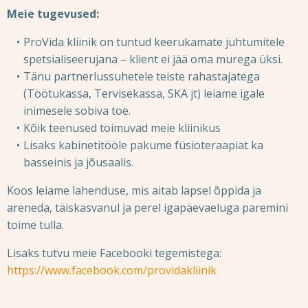
Meie tugevused:
ProVida kliinik on tuntud keerukamate juhtumitele
spetsialiseerujana – klient ei jää oma murega üksi.
Tänu partnerlussuhetele teiste rahastajatega
(Töötukassa, Tervisekassa, SKA jt) leiame igale
inimesele sobiva toe.
Kõik teenused toimuvad meie kliinikus
Lisaks kabinetitööle pakume füsioteraapiat ka
basseinis ja jõusaalis.
Koos leiame lahenduse, mis aitab lapsel õppida ja
areneda, täiskasvanul ja perel igapäevaeluga paremini
toime tulla.
Lisaks tutvu meie Facebooki tegemistega:
https://www.facebook.com/providakliinik