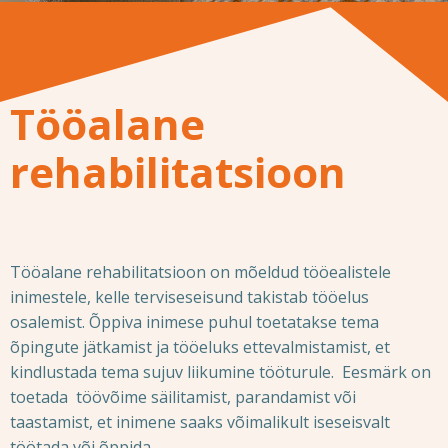
Tööalane
rehabilitatsioon
Tööalane rehabilitatsioon on mõeldud tööealistele
inimestele, kelle terviseseisund takistab tööelus
osalemist. Õppiva inimese puhul toetatakse tema
õpingute jätkamist ja tööeluks ettevalmistamist, et
kindlustada tema sujuv liikumine tööturule. Eesmärk on
toetada
töövõime säilitamist, parandamist või
taastamist, et inimene saaks võimalikult iseseisvalt
töötada või õppida.