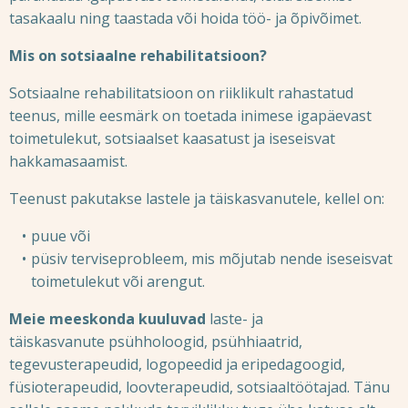
tasakaalu ning taastada või hoida töö- ja õpivõimet.
Mis on sotsiaalne rehabilitatsioon?
Sotsiaalne rehabilitatsioon on riiklikult rahastatud
teenus, mille eesmärk on toetada inimese igapäevast
toimetulekut, sotsiaalset kaasatust ja iseseisvat
hakkamasaamist.
Teenust pakutakse lastele ja täiskasvanutele, kellel on:
puue või
püsiv terviseprobleem, mis mõjutab nende iseseisvat
toimetulekut või arengut.
Meie meeskonda kuuluvad
laste- ja
täiskasvanute
psühholoogid, psühhiaatrid,
tegevusterapeudid, logopeedid ja eripedagoogid,
füsioterapeudid, loovterapeudid, sotsiaaltöötajad. Tänu