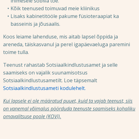
inimesele sobiva toe.
Kõik teenused toimuvad meie kliinikus
Lisaks kabinetitööle pakume füsioteraapiat ka
basseinis ja jõusaalis.
Koos leiame lahenduse, mis aitab lapsel õppida ja
areneda, täiskasvanul ja perel igapäevaeluga paremini
toime tulla.
Teenust rahastab Sotsiaalkindlustusamet ja selle
saamiseks on vajalik suunamisotsus
Sotsiaalkindlustusametilt. Loe täpsemalt
Sotsiaalkindlustusameti kodulehelt.
Kui lapsele ei ole määratud puuet, kuid ta vajab teenust, siis
on vanemal võimalus pöörduda teenuste saamiseks kohaliku
omavalitsuse poole (KOVi).