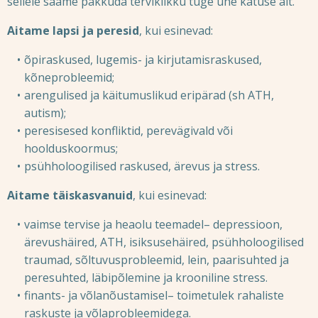
sellele saame pakkuda terviklikku tuge ühe katuse alt.
Aitame lapsi ja peresid
, kui esinevad:
õpiraskused, lugemis- ja kirjutamisraskused,
kõneprobleemid;
arengulised ja käitumuslikud eripärad (sh ATH,
autism);
peresisesed konfliktid, perevägivald või
hoolduskoormus;
psühholoogilised raskused, ärevus ja stress.
Aitame täiskasvanuid
, kui esinevad:
vaimse tervise ja heaolu teemadel–
depressioon,
ärevushäired, ATH, isiksusehäired, psühholoogilised
traumad, sõltuvusprobleemid, lein, paarisuhted ja
peresuhted, läbipõlemine ja krooniline stress.
finants- ja võlanõustamisel
– toimetulek rahaliste
raskuste ja võlaprobleemidega.