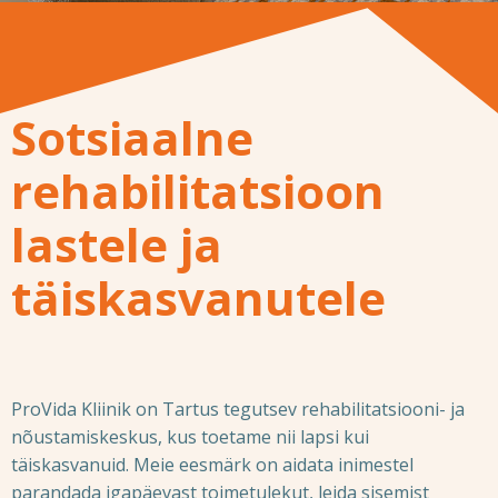
Sotsiaalne
rehabilitatsioon
lastele ja
täiskasvanutele
ProVida Kliinik on Tartus tegutsev rehabilitatsiooni- ja
nõustamiskeskus, kus toetame nii lapsi kui
täiskasvanuid. Meie eesmärk on aidata inimestel
parandada igapäevast toimetulekut, leida sisemist