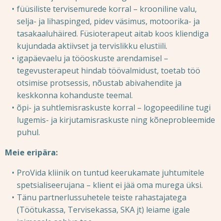
füüsiliste tervisemurede korral
– krooniline valu,
selja- ja lihaspinged, pidev väsimus, motoorika- ja
tasakaaluhäired. Füsioterapeut aitab koos kliendiga
kujundada aktiivset ja tervislikku elustiili.
igapäevaelu ja tööoskuste arendamisel
–
tegevusterapeut hindab töövalmidust, toetab töö
otsimise protsessis, nõustab abivahendite ja
keskkonna kohanduste teemal.
õpi- ja suhtlemisraskuste korral – logopeediline tugi
lugemis- ja kirjutamisraskuste ning kõneprobleemide
puhul.
Meie eripära:
ProVida kliinik on tuntud keerukamate juhtumitele
spetsialiseerujana – klient ei jää oma murega üksi.
Tänu partnerlussuhetele teiste rahastajatega
(Töötukassa, Tervisekassa, SKA jt) leiame igale