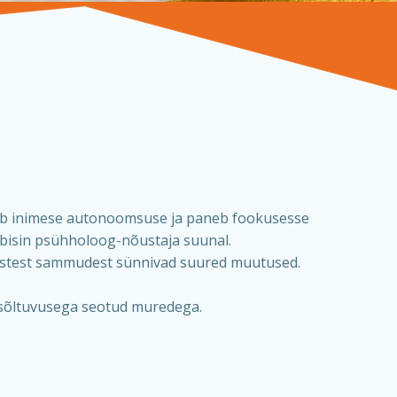
gab inimese autonoomsuse ja paneb fookusesse
äbisin psühholoog-nõustaja suunal.
ikestest sammudest sünnivad suured muutused.
i sõltuvusega seotud muredega.