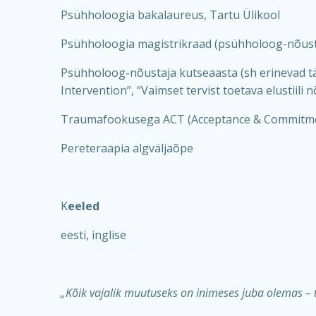
P
sühholoogia bakalaureus, Tartu Ülikool
P
sühholoogia magistrikraad (psühholoog-nõusta
P
sühholoog-nõustaja kutseaasta (sh erinevad tä
Intervention”, “Vaimset tervist toetava elustiil
T
raumafookusega ACT (Acceptance & Commitm
P
ereteraapia algväljaõpe
K
eeled
eesti, inglise
„
Kõik vajalik muutuseks on inimeses juba olemas – tu