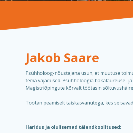
Jakob Saare
Psühholoog-nõustajana usun, et muutuse toimu
tema vajadused. Psühholoogia bakalaureuse- ja 
Magistriõpingute kõrvalt töötasin sõltuvushäir
Töötan peamiselt täiskasvanutega, kes seisavad 
Haridus ja olulisemad täiendkoolitused: