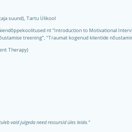
ja suund), Tartu Ülikool
iendõppekoolitused nt “Introduction to Motivational Inter
i nõustamise treening”, “Traumat kogenud klientide nõustamin
ent Therapy)
leb vaid julgeda need ressursid üles leida.“