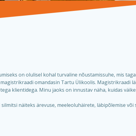
miseks on olulisel kohal turvaline nõustamissuhe, mis ta
magistrikraadi omandasin Tartu Ülikoolis. Magistrikraadi l
etega klientidega. Minu jaoks on innustav näha, kuidas vä
silmitsi näiteks ärevuse, meeleoluhäirete, läbipõlemise võ