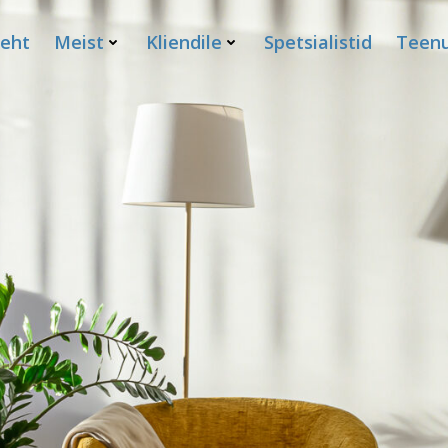
leht
Meist
Kliendile
Spetsialistid
Teenu