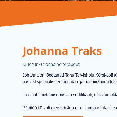
Johanna Traks
Müofunktsionaalne terapeut
Johanna on lõpetanud Tartu Tervishoiu Kõrgkooli fü
aastast spetsialiseerunud näo- ja peapiirkonna füs
Ta omab imetamisnõustaja sertifikaati, mis võimalda
Põhitöö kõrvalt meeldib Johannale oma erialasi teadm