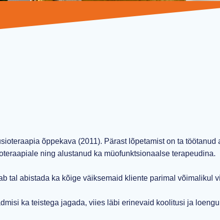
sioteraapia õppekava (2011). Pärast lõpetamist on ta töötanud 
ioteraapiale ning alustanud ka müofunktsionaalse terapeudina.
b tal abistada ka kõige väiksemaid kliente parimal võimalikul vii
isi ka teistega jagada, viies läbi erinevaid koolitusi ja loengu